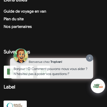
Guide de voyage en van
Plan du site
Nos partenaires
Suivez-nous
X
Bienvenue chez
Tropivan!
Bonjour ! 😊 Comment pouvons-nous vous aider ?
N'hésitez pas à poser vos questions !"
Label