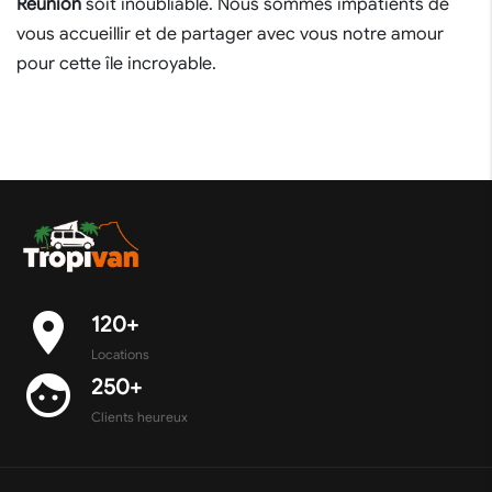
Réunion
soit inoubliable. Nous sommes impatients de
vous accueillir et de partager avec vous notre amour
pour cette île incroyable.
place
120+
Locations
face
250+
Clients heureux