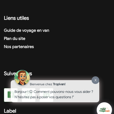
Liens utiles
Guide de voyage en van
Plan du site
Nos partenaires
Suivez-nous
X
Bienvenue chez
Tropivan!
Bonjour ! 😊 Comment pouvons-nous vous aider ?
N'hésitez pas à poser vos questions !"
Label