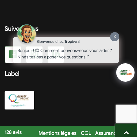
Suivez-nous
X
Bienvenue chez
Tropivan!
Bonjour ! 😊 Comment pouvons-nous vous aider ?
N'hésitez pas à poser vos questions !"
Label
128
avis
Mentions légales
CGL
Assurances