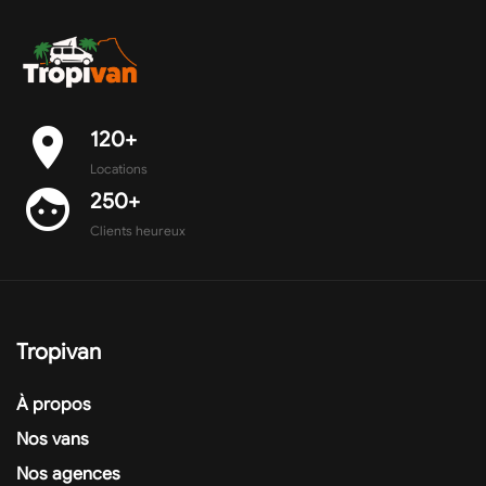
place
120+
Locations
face
250+
Clients heureux
Tropivan
À propos
Nos vans
Nos agences