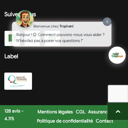
Suivez-nous
X
Bienvenue chez
Tropivan!
Bonjour ! 😊 Comment pouvons-nous vous aider ?
N'hésitez pas à poser vos questions !"
Label
128
avis -
Mentions légales
CGL
Assurances
4.7
/
5
Politique de confidentialité
Contact