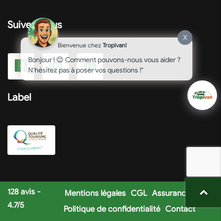
Suivez-nous
X
Bienvenue chez
Tropivan!
Bonjour ! 😊 Comment pouvons-nous vous aider ?
N'hésitez pas à poser vos questions !"
Label
128
avis -
Mentions légales
CGL
Assurances
4.7
/
5
Politique de confidentialité
Contact