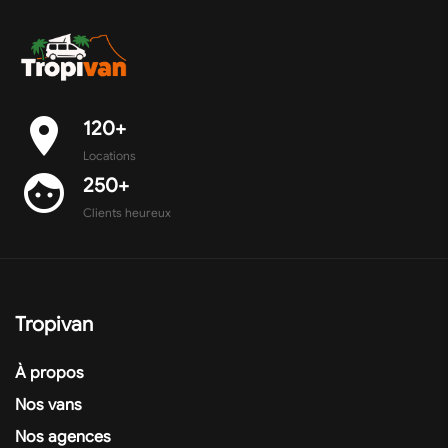
place
120+
Locations
face
250+
Clients heureux
Tropivan
À propos
Nos vans
Nos agences