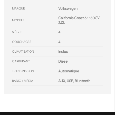
Volkswagen
MARQUE
California Coast 6.1 150CV
MODÈLE
2.0L
4
SIÈGES
4
COUCHAGES
Inclus
CLIMATISATION
Diesel
CARBURANT
Automatique
TRANSMISSION
AUX, USB, Bluetooth
RADIO / MÉDIA