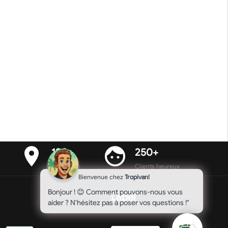
place
face
120+
250+
Locations
Clients heureux
Bienvenue chez
Tropivan!
Bonjour ! 😊 Comment pouvons-nous vous
Label
aider ? N'hésitez pas à poser vos questions !"