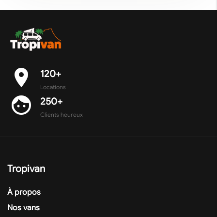
place
120+
Locations
face
250+
Clients heureux
Tropivan
À propos
Nos vans