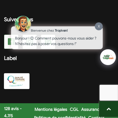
Suivez-nous
X
Bienvenue chez
Tropivan!
Bonjour ! 😊 Comment pouvons-nous vous aider ?
N'hésitez pas à poser vos questions !"
Label
128
avis -
Mentions légales
CGL
Assurances
4.7
/
5