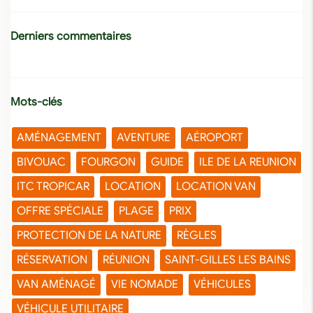
Derniers commentaires
Mots-clés
AMÉNAGEMENT
AVENTURE
AÉROPORT
BIVOUAC
FOURGON
GUIDE
ILE DE LA REUNION
ITC TROPICAR
LOCATION
LOCATION VAN
OFFRE SPÉCIALE
PLAGE
PRIX
PROTECTION DE LA NATURE
RÈGLES
RÉSERVATION
RÉUNION
SAINT-GILLES LES BAINS
VAN AMÉNAGÉ
VIE NOMADE
VÉHICULES
VÉHICULE UTILITAIRE