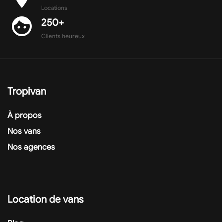
Locations
face
250+
Clients heureux
Tropivan
À propos
Nos vans
Nos agences
Location de vans