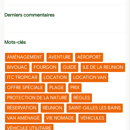
Derniers commentaires
Mots-clés
AMÉNAGEMENT
AVENTURE
AÉROPORT
BIVOUAC
FOURGON
GUIDE
ILE DE LA REUNION
ITC TROPICAR
LOCATION
LOCATION VAN
OFFRE SPÉCIALE
PLAGE
PRIX
PROTECTION DE LA NATURE
RÈGLES
RÉSERVATION
RÉUNION
SAINT-GILLES LES BAINS
VAN AMÉNAGÉ
VIE NOMADE
VÉHICULES
VÉHICULE UTILITAIRE