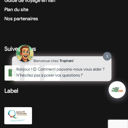
Guide de voyage en van
Plan du site
Nos partenaires
Suivez-nous
X
Bienvenue chez
Tropivan!
Bonjour ! 😊 Comment pouvons-nous vous aider ?
N'hésitez pas à poser vos questions !"
Label