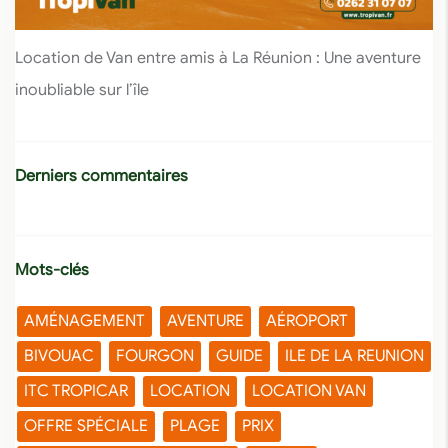
Location de Van entre amis à La Réunion : Une aventure
inoubliable sur l’île
Derniers commentaires
Mots-clés
AMÉNAGEMENT
AVENTURE
AÉROPORT
BIVOUAC
FOURGON
GUIDE
ILE DE LA REUNION
ITC TROPICAR
LOCATION
LOCATION VAN
OFFRE SPÉCIALE
PLAGE
PRIX