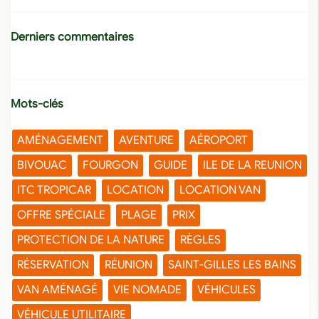
Derniers commentaires
Mots-clés
AMÉNAGEMENT
AVENTURE
AÉROPORT
BIVOUAC
FOURGON
GUIDE
ILE DE LA REUNION
ITC TROPICAR
LOCATION
LOCATION VAN
OFFRE SPÉCIALE
PLAGE
PRIX
PROTECTION DE LA NATURE
RÈGLES
RÉSERVATION
RÉUNION
SAINT-GILLES LES BAINS
VAN AMÉNAGÉ
VIE NOMADE
VÉHICULES
VÉHICULE UTILITAIRE