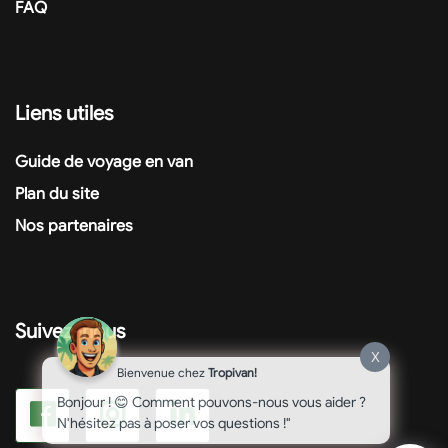
FAQ
Liens utiles
Guide de voyage en van
Plan du site
Nos partenaires
Suivez-nous
X
Bienvenue chez
Tropivan!
Bonjour ! 😊 Comment pouvons-nous vous aider ?
N'hésitez pas à poser vos questions !"