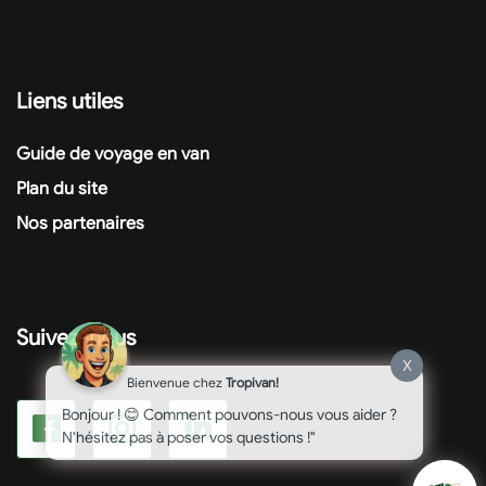
Liens utiles
Guide de voyage en van
Plan du site
Nos partenaires
Suivez-nous
X
Bienvenue chez
Tropivan!
Bonjour ! 😊 Comment pouvons-nous vous aider ?
N'hésitez pas à poser vos questions !"