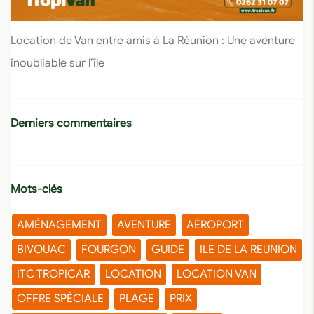
Location de Van entre amis à La Réunion : Une aventure
inoubliable sur l’île
Derniers commentaires
Mots-clés
AMÉNAGEMENT
AVENTURE
AÉROPORT
BIVOUAC
FOURGON
GUIDE
ILE DE LA REUNION
ITC TROPICAR
LOCATION
LOCATION VAN
OFFRE SPÉCIALE
PLAGE
PRIX