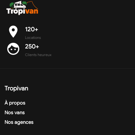
place
120+
Locations
face
250+
Clients heureux
Tropivan
À propos
Nos vans
Nos agences