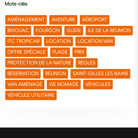
Mots-clés
AMÉNAGEMENT
AVENTURE
AÉROPORT
BIVOUAC
FOURGON
GUIDE
ILE DE LA REUNION
ITC TROPICAR
LOCATION
LOCATION VAN
OFFRE SPÉCIALE
PLAGE
PRIX
PROTECTION DE LA NATURE
RÈGLES
RÉSERVATION
RÉUNION
SAINT-GILLES LES BAINS
VAN AMÉNAGÉ
VIE NOMADE
VÉHICULES
VÉHICULE UTILITAIRE