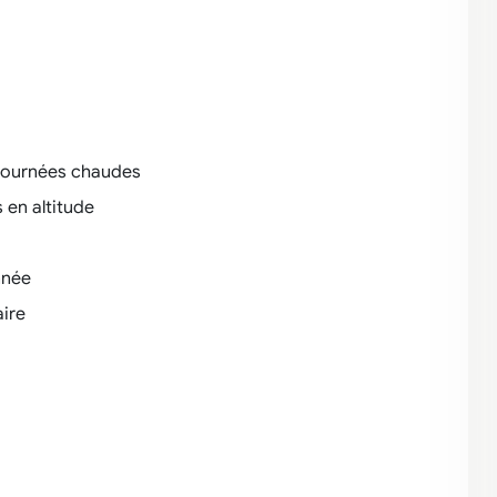
 journées chaudes
 en altitude
nnée
aire