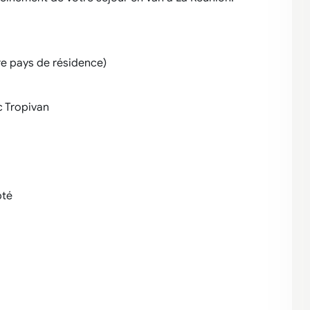
re pays de résidence)
c Tropivan
pté