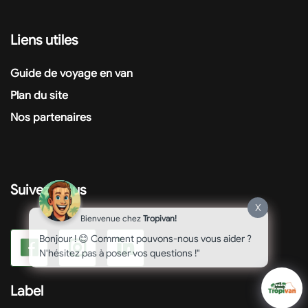
Liens utiles
Guide de voyage en van
Plan du site
Nos partenaires
Suivez-nous
X
Bienvenue chez
Tropivan!
Bonjour ! 😊 Comment pouvons-nous vous aider ?
N'hésitez pas à poser vos questions !"
Label