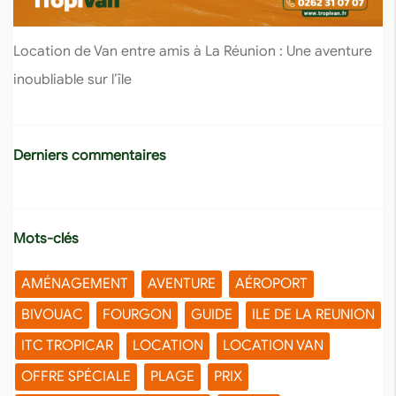
Location de Van entre amis à La Réunion : Une aventure
inoubliable sur l’île
Derniers commentaires
Mots-clés
AMÉNAGEMENT
AVENTURE
AÉROPORT
BIVOUAC
FOURGON
GUIDE
ILE DE LA REUNION
ITC TROPICAR
LOCATION
LOCATION VAN
OFFRE SPÉCIALE
PLAGE
PRIX