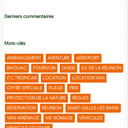
Derniers commentaires
Mots-clés
AMÉNAGEMENT
AVENTURE
AÉROPORT
BIVOUAC
FOURGON
GUIDE
ILE DE LA REUNION
ITC TROPICAR
LOCATION
LOCATION VAN
OFFRE SPÉCIALE
PLAGE
PRIX
PROTECTION DE LA NATURE
RÈGLES
RÉSERVATION
RÉUNION
SAINT-GILLES LES BAINS
VAN AMÉNAGÉ
VIE NOMADE
VÉHICULES