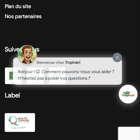
Plan du site
Nos partenaires
Suivez-nous
X
Bienvenue chez
Tropivan!
Bonjour ! 😊 Comment pouvons-nous vous aider ?
N'hésitez pas à poser vos questions !"
Label